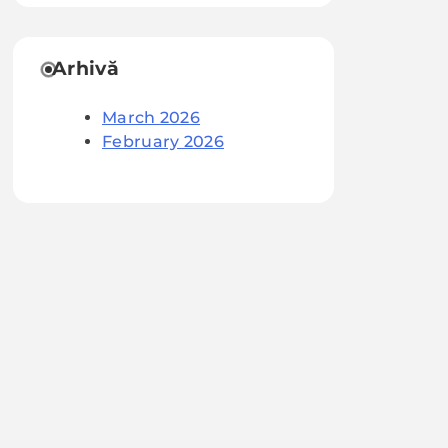
Arhivă
March 2026
February 2026