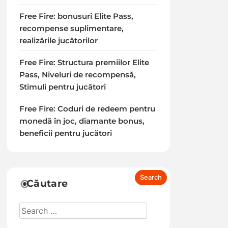
Free Fire: bonusuri Elite Pass,
recompense suplimentare,
realizările jucătorilor
Free Fire: Structura premiilor Elite
Pass, Niveluri de recompensă,
Stimuli pentru jucători
Free Fire: Coduri de redeem pentru
monedă în joc, diamante bonus,
beneficii pentru jucători
Căutare