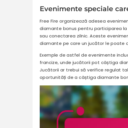
Evenimente speciale car
Free Fire organizează adesea evenimen
diamante bonus pentru participarea la ac
sau conectarea zilnic. Aceste evenime
diamante pe care un jucător le poate câ
Exemple de astfel de evenimente includ 
francize, unde jucătorii pot câștiga d
Jucătorii ar trebui să verifice regulat
oportunități de a câștiga diamante bo