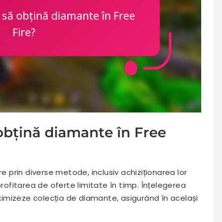
obțină diamante în Free
re prin diverse metode, inclusiv achiziționarea lor
profitarea de oferte limitate în timp. Înțelegerea
aximizeze colecția de diamante, asigurând în același