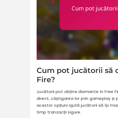
Cum pot jucătorii să 
Fire?
Jucătorii pot obține diamante în Free Fi
direct, câștigarea lor prin gameplay și 
acestor opțiuni ajută jucătorii să își m
timp tranzacții sigure.