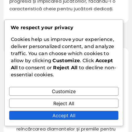
progresia și implicarea jucătorilor, făcându-l o
caracteristică cheie pentru jucătorii dedicați.
We respect your privacy
Cookies help us improve your experience,
deliver personalized content, and analyze
traffic. You can choose which cookies to
allow by clicking
Customize
. Click
Accept
All
to consent or
Reject All
to decline non-
Jaxon Reed
essential cookies.
Jaxon Reed este un jucător pasionat și un
entuziast al Free Fire, care iubește să
Customize
împărtășească sfaturi și trucuri pentru a ajuta
jucătorii să își maximizeze experiența de joc. Cu
Reject All
un ochi atent la cele mai recente evenimente și
Accept All
coduri de recompensă, Jaxon menține
comunitatea informată despre bonusurile pentru
reîncărcarea diamantelor și premiile pentru