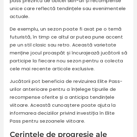
pass prezintă de obicei skin-uri și recompense
unice care reflectă tendințele sau evenimentele
actuale.
De exemplu, un sezon poate fi axat pe o temă
futuristă, în timp ce altul ar putea pune accent
pe un stil clasic sau retro. Această varietate
menține jocul proaspăt și încurajează jucătorii să
participe la fiecare nou sezon pentru a colecta
cele mai recente articole exclusive.
Jucătorii pot beneficia de revizuirea Elite Pass-
urilor anterioare pentru a înțelege tipurile de
recompense oferite și a anticipa tendințele
viitoare. Această cunoaștere poate ajuta la
informarea deciziilor privind investiția în Elite
Pass pentru sezoanele viitoare.
Cerințele de progresie ale