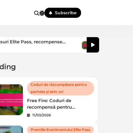
Subscribe
ass, recompense
Free Fire: Coduri de reco
ătorilor
evenimente sezoniere, ofert
11/03/2026
recompense pentru jucător
ding
Coduri de răscumpărare pentru
pachete și skin-uri
Free Fire: Coduri de
recompensă pentru
evenimente sezoniere, oferte
11/03/2026
de sărbători, recompense
Premiile Evenimentului Elite Pass
pentru jucători
Premiile Evenimentului Elite Pass