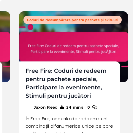
Coduri de răscumpărare pentru pachete și skin-uri
Free Fire: Coduri de redeem
pentru pachete speciale,
Participare la evenimente,
Stimuli pentru jucători
24 mins
0
Jaxon Reed
În Free Fire, codurile de redeem sunt
combinații alfanumerice unice pe care