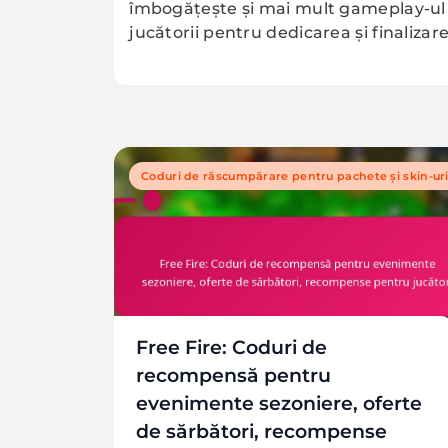
îmbogățește și mai mult gameplay-ul 
jucătorii pentru dedicarea și finalizar
Coduri de răscumpărare pentru pachete și skin-ur
Free Fire: Coduri de
recompensă pentru
evenimente sezoniere, oferte
de sărbători, recompense