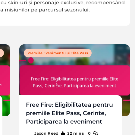
cu skin-uri și personaje exclusive, recompensând
ea misiunilor pe parcursul sezonului.
i
Premiile Evenimentului Elite Pass
Free Fire: Eligibilitatea pentru
premiile Elite Pass, Cerințe,
Participarea la eveniment
22 mins
0
Jaxon Reed