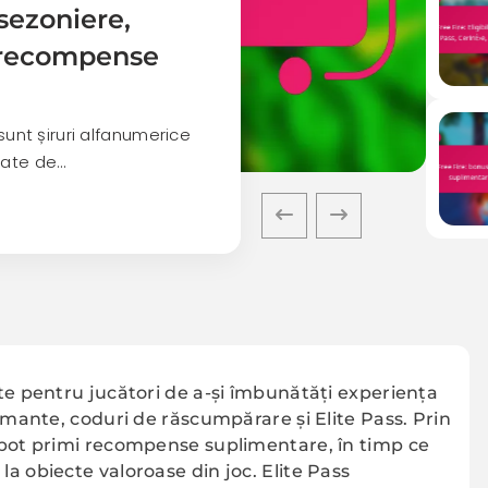
sezoniere,
, recompense
sunt șiruri alfanumerice
tate de…
te pentru jucători de a-și îmbunătăți experiența
iamante, coduri de răscumpărare și Elite Pass. Prin
 pot primi recompense suplimentare, în timp ce
a obiecte valoroase din joc. Elite Pass