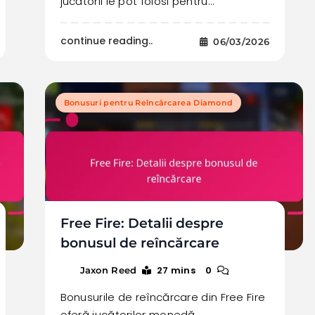
jucătorii le pot folosi pentru…
continue reading..
06/03/2026
Bonusuri pentru Reîncărcarea Diamond
Free Fire: Detalii despre
bonusul de reîncărcare
27 mins
0
Jaxon Reed
Bonusurile de reîncărcare din Free Fire
oferă jucătorilor monedă