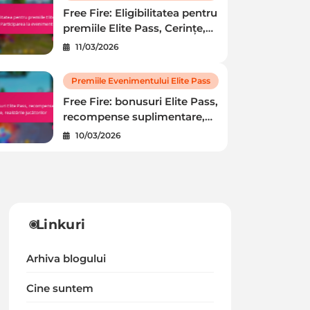
Free Fire: Eligibilitatea pentru
Free Fire: Eligibilitatea pentru
premiile Elite Pass, Cerințe,
premiile Elite Pass, Cerințe,
Participarea la eveniment
11/03/2026
Participarea la eveniment
Premiile Evenimentului Elite Pass
Pentru a se califica pentru premiile Elite Pass din Free
Free Fire: bonusuri Elite Pass,
Fire, jucătorii trebuie să îndeplinească…
recompense suplimentare,
Jaxon Reed
11/03/2026
realizările jucătorilor
10/03/2026
Linkuri
Arhiva blogului
Cine suntem